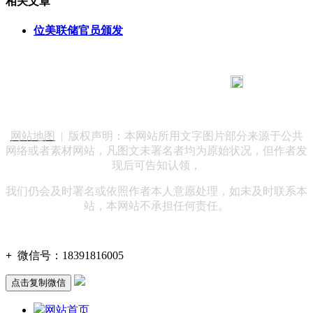
相关文章
位美联储官员颁发
183 9181 6005
客服热线：
客服QQ：10014803 公司地址：陕西省咸阳市秦都区世纪大
道华宇双子星A座 法律顾问：陕西润丰律师事务所
网站地图
| 版权声明：本网站所用文字图片部分来源于公共
网络或者素材网站，凡图文未署名者均为原始状况，但作者发
现后可告知认领，
我们仍会及时署名或依照作者本人意愿处理，如未及时联系本
站，本网站不承担任何责任。
+
微信号：
18391816005
点击复制微信
网站首页