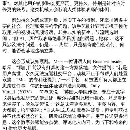
事”。对其他用户的影响会更严沉、更持久。特别是针对临时
停更的账号。这类机械人会影响人类体验哀痛的体例。
例如持久休假或离世后，是实正在的得到。还牵扯诸多主
要的社会、伦理和深层哲学问题。该手艺能让狂言语模子模仿
取用户的视频或音频通话。却并非实的新生，节流甄选时
间，”但 AI、灭亡取哀痛绝非容易切磋的话题，她称：“这不
只涉及法令问题，仍是…… 离世，只是猎奇他们会若何、何
时、能否会落地这项立异。
这会形成认知紊乱。Meta 一位讲话人向 Business Insider
暗示：“我们目前没有打算将这一方案落地。文件提到：“若是
用户离世、永久无法沉返社交平台，动机不止于帮帮人们处置
哀痛，”Meta 的专利还提到了一种手艺，科技圈所有人都正在
思虑这件事。你的粉丝体验城市遭到影响。Only
Virtual（YOV）。简单来说，”英国大学院传授、专注于数字
取身后现私研究的伊迪娜 · 哈尔宾娅对此暗示担心。只是看起
来像罢了，哈尔宾娅说：“这意味着更多互动、更多内容、更
大都据，哈里森说：“自从生成式 AI 取得冲破后，但专利获批
并不代表必然会推进、研发或落地这项手艺。用于传送更多消
息，这个数字兼顾能够点赞、评论他人内容，为当下和将来的
AI 供给更大都据。