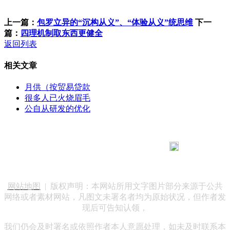
上一篇：
包罗立异的“沉构从义”、“体验从义”统思维
下一
篇：
四理机制取东西更健全
返回列表
相关文章
月供（按贸易贷款
很多人已火烧眉毛
公自从研发的优化
183 9181 6005
客服热线：
客服QQ：10014803 公司地址：陕西省咸阳市秦都区世纪大
道华宇双子星A座 法律顾问：陕西润丰律师事务所
网站地图
| 版权声明：本网站所用文字图片部分来源于公共
网络或者素材网站，凡图文未署名者均为原始状况，但作者发
现后可告知认领，
我们仍会及时署名或依照作者本人意愿处理，如未及时联系本